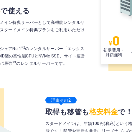
料
で使える
メイン特典サーバーとして高機能レンタルサ
スタードメイン特典プランをご利用いただけ
※2
ェアNo.1
のレンタルサーバー「エックス
初期費用・
月額無料
製の高性能CPUとNVMe SSD、サイト運営
※3
パ最強
のレンタルサーバーです。
理由その2
取得も移管も
格安料金
で
スタードメインは、年額100円(税込)とい
能です！ 移管や更新も非常にリーズナブルな