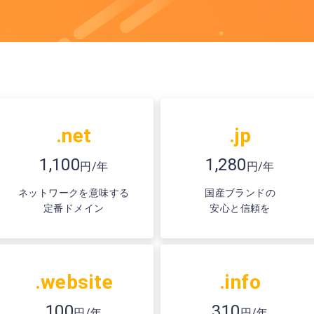
.net
.jp
1,100
1,280
円/年
円/年
ネットワークを意味する
国産ブランドの
定番ドメイン
安心と信頼を
.website
.info
100
310
円/年
円/年