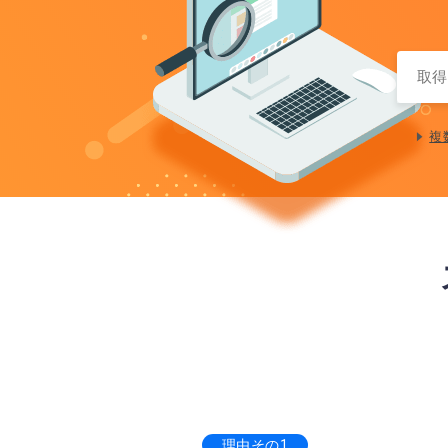
複
理由その1