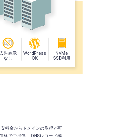
広告表示
WordPress
NVMe
なし
OK
SSD利用
！
う格安料金からドメインの取得が可
価格でご提供。 DNSレコード編