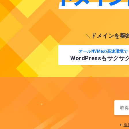
ドメインを契
オールNVMeの
高速環境で
WordPressもサクサ
複