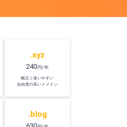
.xyz
240
円/年
幅広く使いやすい
自由度の高いドメイン
.blog
630
円/年