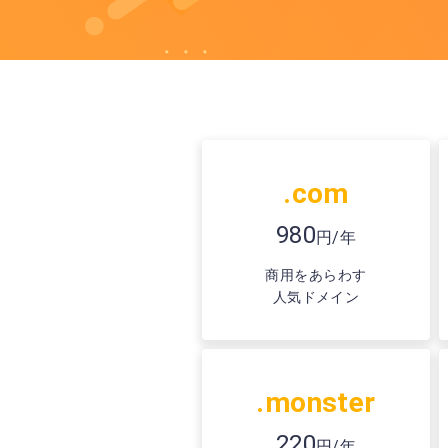
.com
980
円/年
商用をあらわす
人気ドメイン
.monster
220
円/年