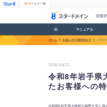
サービス一覧
旧契
マニュアル
ホーム
お知らせ(旧契約向け)
令和8
2026/04/23
令和8年岩手県
たお客様への特
令和8年岩手県大槌町の林野火災に係