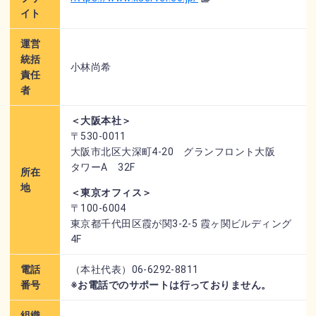
イト
運営
統括
小林尚希
責任
者
＜大阪本社＞
〒530-0011
大阪市北区大深町4-20 グランフロント大阪
タワーA 32F
所在
地
＜東京オフィス＞
〒100-6004
東京都千代田区霞が関3-2-5 霞ヶ関ビルディング
4F
電話
（本社代表）06-6292-8811
番号
※お電話でのサポートは行っておりません。
組織