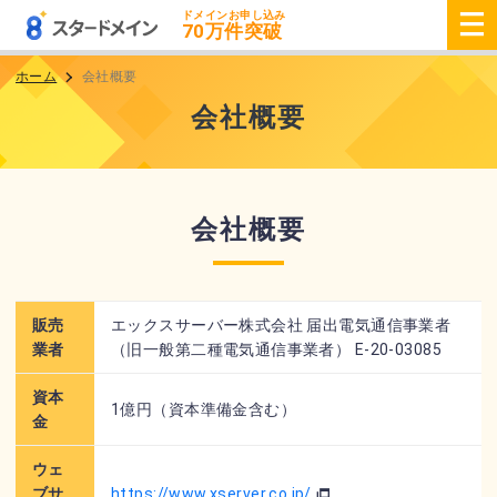
ドメインお申し込み
70
万件突破
ホーム
会社概要
会社概要
会社概要
販売
エックスサーバー株式会社 届出電気通信事業者
業者
（旧一般第二種電気通信事業者） E-20-03085
資本
1億円（資本準備金含む）
金
ウェ
ブサ
https://www.xserver.co.jp/