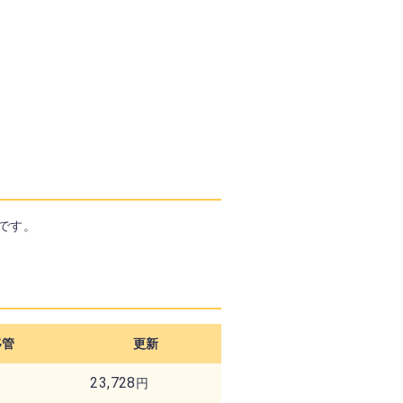
です。
移管
更新
23,728
円