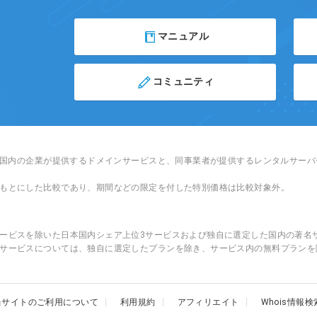
マニュアル
コミュニティ
日本国内の企業が提供するドメインサービスと、同事業者が提供するレンタルサー
もとにした比較であり、期間などの限定を付した特別価格は比較対象外。
ービスを除いた日本国内シェア上位3サービスおよび独自に選定した国内の著名
サービスについては、独自に選定したプランを除き、サービス内の無料プランを
当サイトのご利用について
利用規約
アフィリエイト
Whois情報検