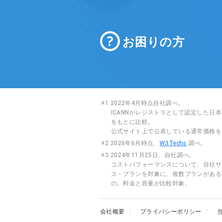
お困りの方
※1 2022年4月時点自社調べ。
ICANNがレジストラとして認定した
をもとに比較。
公式サイト上で公表している通常価格を
※2 2026年6月時点、
W3Techs
調べ。
※3 2024年11月25日、自社調べ。
コストパフォーマンスについて、自社サ
ス・プランを対象に、複数プランがある
の。料金と容量が比較対象。
会社概要
プライバシーポリシー