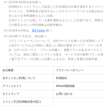
※1 2022年4月時点自社調べ。
ICANNがレジストラとして認定した日本国内の企業が提供するドメイン
サービスと、同事業者が提供するレンタルサーバーサービスの組み合わ
せにおける年間価格をもとに比較。
公式サイト上で公表している通常価格をもとにした比較であり、期間な
どの限定を付した特別価格は比較対象外。
※2 2026年6月時点、
W3Techs
調べ。
※3 2024年11月25日、自社調べ。
コストパフォーマンスについて、自社サービスを除いた日本国内シェア
上位3サービスおよび独自に選定した国内の著名サービス・プランを含
め、計6つのサービス・プランを対象に、複数プランがあるサービスに
ついては、独自に選定したプランを除き、サービス内の無料プランを除
く最下位プランで計測した結果によるもの。料金と容量が比較対象。
会社概要
プライバシーポリシー
当サイトのご利用について
利用規約
アフィリエイト
Whois情報検索
サイトマップ
お問い合わせ
ドメイン不正利用報告受付窓口