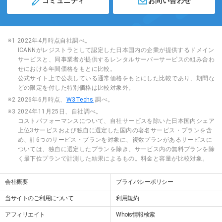
コミュニティ
お問い合わせ
※1 2022年4月時点自社調べ。
ICANNがレジストラとして認定した日本国内の企業が提供するドメイン
サービスと、同事業者が提供するレンタルサーバーサービスの組み合わ
せにおける年間価格をもとに比較。
公式サイト上で公表している通常価格をもとにした比較であり、期間な
どの限定を付した特別価格は比較対象外。
※2 2026年6月時点、
W3Techs
調べ。
※3 2024年11月25日、自社調べ。
コストパフォーマンスについて、自社サービスを除いた日本国内シェア
上位3サービスおよび独自に選定した国内の著名サービス・プランを含
め、計6つのサービス・プランを対象に、複数プランがあるサービスに
ついては、独自に選定したプランを除き、サービス内の無料プランを除
く最下位プランで計測した結果によるもの。料金と容量が比較対象。
会社概要
プライバシーポリシー
当サイトのご利用について
利用規約
アフィリエイト
Whois情報検索