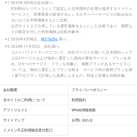
※1 2022年4月時点自社調べ。
ICANNがレジストラとして認定した日本国内の企業が提供するドメイン
サービスと、同事業者が提供するレンタルサーバーサービスの組み合わ
せにおける年間価格をもとに比較。
公式サイト上で公表している通常価格をもとにした比較であり、期間な
どの限定を付した特別価格は比較対象外。
※2 2026年6月時点、
W3Techs
調べ。
※3 2024年11月25日、自社調べ。
コストパフォーマンスについて、自社サービスを除いた日本国内シェア
上位3サービスおよび独自に選定した国内の著名サービス・プランを含
め、計6つのサービス・プランを対象に、複数プランがあるサービスに
ついては、独自に選定したプランを除き、サービス内の無料プランを除
く最下位プランで計測した結果によるもの。料金と容量が比較対象。
会社概要
プライバシーポリシー
当サイトのご利用について
利用規約
アフィリエイト
Whois情報検索
サイトマップ
お問い合わせ
ドメイン不正利用報告受付窓口