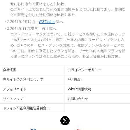
せにおける年間価格をもとに比較。
公式サイト上で公表している通常価格をもとにした比較であり、期間な
どの限定を付した特別価格は比較対象外。
※2 2026年6月時点、
W3Techs
調べ。
※3 2024年11月25日、自社調べ。
コストパフォーマンスについて、自社サービスを除いた日本国内シェア
上位3サービスおよび独自に選定した国内の著名サービス・プランを含
め、計6つのサービス・プランを対象に、複数プランがあるサービスに
ついては、独自に選定したプランを除き、サービス内の無料プランを除
く最下位プランで計測した結果によるもの。料金と容量が比較対象。
会社概要
プライバシーポリシー
当サイトのご利用について
利用規約
アフィリエイト
Whois情報検索
サイトマップ
お問い合わせ
ドメイン不正利用報告受付窓口