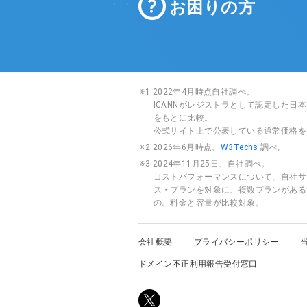
お困りの方
※1 2022年4月時点自社調べ。
ICANNがレジストラとして認定した
をもとに比較。
公式サイト上で公表している通常価格を
※2 2026年6月時点、
W3Techs
調べ。
※3 2024年11月25日、自社調べ。
コストパフォーマンスについて、自社サ
ス・プランを対象に、複数プランがある
の。料金と容量が比較対象。
会社概要
プライバシーポリシー
ドメイン不正利用報告受付窓口