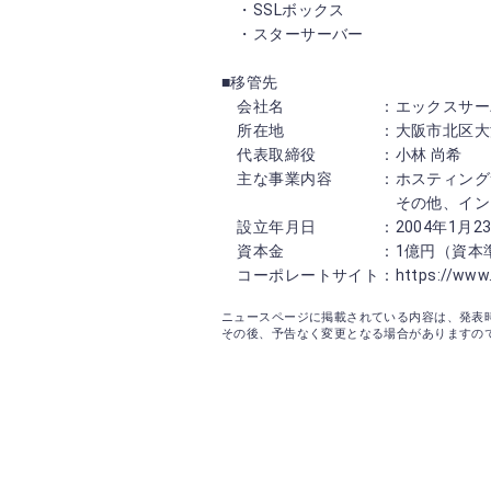
・SSLボックス
・スターサーバー
■移管先
会社名 ：エックスサーバー株式会社 
所在地 ：大阪市北区大深町4-
代表取締役 ：小林 尚希
主な事業内容 ：ホスティングサー
その他、インターネッ
設立年月日 ：2004年1月23
資本金 ：1億円（資本準
コーポレートサイト：https://www.xser
ニュースページに掲載されている内容は、発表
その後、予告なく変更となる場合がありますの