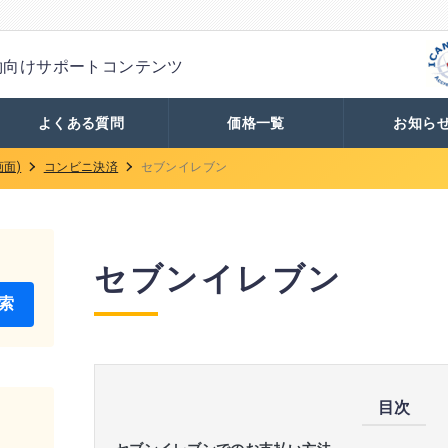
約向け
サポートコンテンツ
よくある質問
価格一覧
お知ら
面)
コンビニ決済
セブンイレブン
セブンイレブン
目次