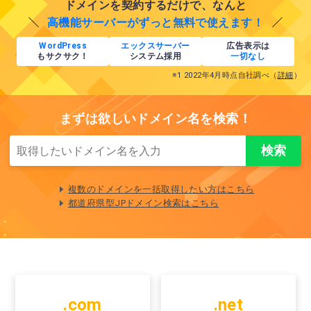
ドメインを契約するだけで、なんと
高機能サーバーがずっと無料で使えます！
WordPress
エックスサーバー
広告表示は
もサクサク！
システム採用
一切なし
※1 2022年4月時点自社調べ（
詳細
）
まずは欲しいドメイン名を検索！
複数のドメインを一括取得したい方はこちら
都道府県型JPドメイン検索はこちら
.com
.net