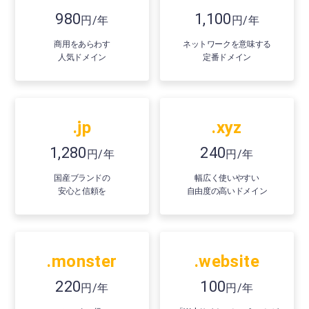
980
1,100
円/年
円/年
商用をあらわす
ネットワークを意味する
人気ドメイン
定番ドメイン
.jp
.xyz
1,280
240
円/年
円/年
国産ブランドの
幅広く使いやすい
安心と信頼を
自由度の高いドメイン
.monster
.website
220
100
円/年
円/年