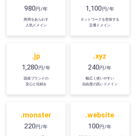
980
1,100
円/年
円/年
商用をあらわす
ネットワークを意味する
人気ドメイン
定番ドメイン
.jp
.xyz
1,280
240
円/年
円/年
国産ブランドの
幅広く使いやすい
安心と信頼を
自由度の高いドメイン
.monster
.website
220
100
円/年
円/年