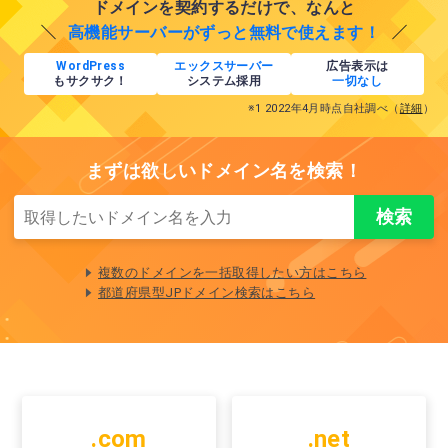
ドメインを契約するだけで、なんと
高機能サーバーがずっと無料で使えます！
WordPress
エックスサーバー
広告表示は
もサクサク！
システム採用
一切なし
※1 2022年4月時点自社調べ（
詳細
）
まずは欲しいドメイン名を検索！
複数のドメインを一括取得したい方はこちら
都道府県型JPドメイン検索はこちら
.com
.net